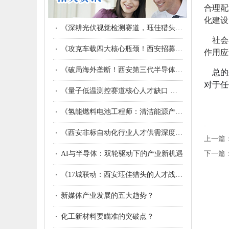
合理配
化建设
《深耕光伏视觉检测赛道，珏佳猎头成为西安光伏企业的高端人才伙伴》
社会在
《攻克车载四大核心瓶颈！西安招募座舱端侧AI算法领军者，打造低算力高体验国产座舱》
作用应
《破局海外垄断！西安第三代半导体集群诚邀SiC AI仿真算法领军人才构建自主研发体系》
总的来
对于任
《量子低温测控赛道核心人才缺口 西安开千万级补贴诚招专家》
《氢能燃料电池工程师：清洁能源产业化的“心脏起搏器”》
《西安非标自动化行业人才供需深度解析：现状、矛盾与精准对接策略》
上一篇
AI与半导体：双轮驱动下的产业新机遇
下一篇
《17城联动：西安珏佳猎头的人才战略博弈与行业深耕》
新媒体产业发展的五大趋势？
化工新材料要瞄准的突破点？