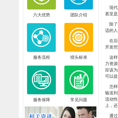
现代
甚至是
六大优势
团队介绍
除了招
适的人
在后续
开发挖
服务流程
猎头标准
这样
力资源
应该为
可
以提
怎样吸
输送到
流动性
服务保障
常见问题
上，还
通过人