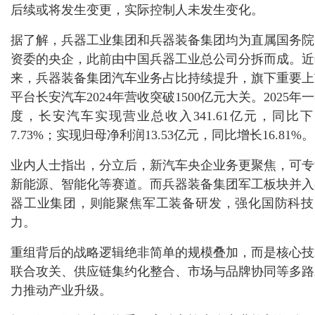
后续或将发生变更，实际控制人未发生变化。
据了解，兵器工业集团和兵器装备集团均为直属国务院
资委的央企，此前由中国兵器工业总公司分拆而成。近
来，兵器装备集团汽车业务占比持续提升，旗下重要上
平台长安汽车2024年营收突破1500亿元大关。2025年
度，长安汽车实现营业总收入341.61亿元，同比下
7.73%；实现归母净利润13.53亿元，同比增长16.81%。
业内人士指出，分立后，新汽车央企业务更聚焦，可专
新能源、智能化等赛道。而兵器装备集团军工板块并入
器工业集团，则能聚焦军工装备研发，强化国防科技
力。
重组背后的战略逻辑绝非简单的规模叠加，而是核心技
联合攻关、供应链集约化整合、市场与品牌协同等多路
力推动产业升级。