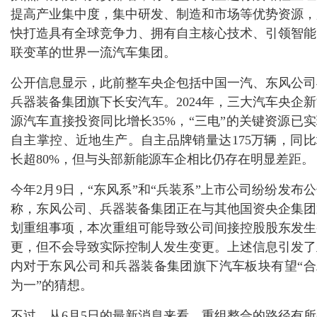
提高产业集中度，集中研发、制造和市场等优势资源，
快打造具有全球竞争力、拥有自主核心技术、引领智能
联变革的世界一流汽车集团。
公开信息显示，此前整车央企包括中国一汽、东风公司
兵器装备集团旗下长安汽车。2024年，三大汽车央企
源汽车直接投资同比增长35%，“三电”的关键资源已
自主掌控、近地生产。自主品牌销量达175万辆，同比
长超80%，但与头部新能源车企相比仍存在明显差距。
今年2月9日，“东风系”和“兵装系”上市公司纷纷发布
称，东风公司、兵器装备集团正在与其他国资央企集团
划重组事项，本次重组可能导致公司间接控股股东发生
更，但不会导致实际控制人发生变更。上述信息引发了
内对于东风公司和兵器装备集团旗下汽车板块有望“合
为一”的猜想。
不过，从6月5日的最新消息来看，重组整合的路径有所