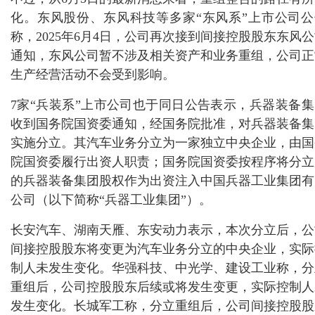
化。东风股份、东风科技等多家“东风系”上市公司公
称，2025年6月4日，公司再次接到间接控股股东东风
通知，东风公司暂不涉及相关资产和业务重组，公司正
生产经营活动不会受到影响。
7家“兵装系”上市公司也于同日公告表示，兵器装备集
收到国务院国资委通知，经国务院批准，对兵器装备集
实施分立。其汽车业务分立为一家独立中央企业，由国
院国资委履行出资人职责；国务院国资委按程序将分立
的兵器装备集团股权作为出资注入中国兵器工业集团有
公司（以下简称“兵器工业集团”）。
长安汽车、湖南天雁、东安动力表示，本次分立后，公
间接控股股东将变更为汽车业务分立的中央企业，实际
制人未发生变化。华强科技、中光学、建设工业称，分
重组后，公司控股股东后续或将发生变更，实际控制人
发生变化。长城军工称，分立重组后，公司间接控股股