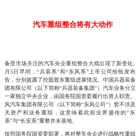
汽车重组整合将有大动作
备受市场关注的汽车央企重组整合大戏出现了新变化。
月5日早间，“兵装系”和“东风系”上市公司纷纷发布
告，分别披露了控股股东重组进展情况。中国兵器装备
团有限公司（以下简称“兵器装备集团”）汽车业务分立
一家独立中央企业，由国务院国资委履行出资人职责。
风汽车集团有限公司（以下简称“东风公司”）暂不涉及
关资产和业务重组，这意味着此前业界盛传的“东
系”与“长安系”重整并未落地。
按照国务院国资委部署，将对整车央企进行战略性重组