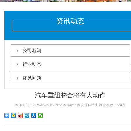
资讯动态
公司新闻
行业动态
常见问题
汽车重组整合将有大动作
发布时间：2025-08-29 08:29:36 发布者：西安珏佳猎头 浏览次数：584次