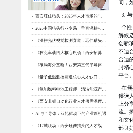
间，
3.
西安珏佳猎头：2026年人才市场的“战略精准导航”
个性
2026中国猎头行业变局：垂直深耕+AI驱动成破局关键，选对猎头=抢占人才先机
解候
《深耕光伏视觉检测赛道，珏佳猎头成为西安光伏企业的高端人才伙伴》
创新
不适
《攻克车载四大核心瓶颈！西安招募座舱端侧AI算法领军者，打造低算力高体验国产座舱》
合适
《破局海外垄断！西安第三代半导体集群诚邀SiC AI仿真算法领军人才构建自主研发体系》
封精
平台
《量子低温测控赛道核心人才缺口 西安开千万级补贴诚招专家》
在领
《氢能燃料电池工程师：清洁能源产业化的“心脏起搏器”》
候选
《西安非标自动化行业人才供需深度解析：现状、矛盾与精准对接策略》
上分
流。
AI与半导体：双轮驱动下的产业新机遇
和文
《17城联动：西安珏佳猎头的人才战略博弈与行业深耕》
部良