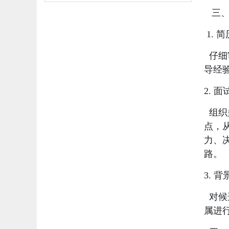
三、
1. 
仔细
导经
2. 
组织
点，
力、
路。
3. 
对候
属进