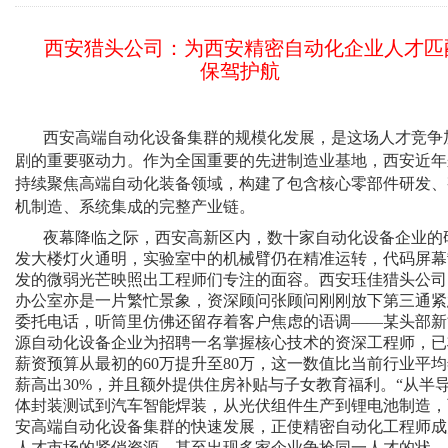
西安猎头公司：为西安精密自动化企业人才匹
保驾护航
西安高端自动化设备集群的规模化发展，是这场人才竞争
剧的重要驱动力。作为全国重要的先进制造业基地，西安近年
持续聚焦高端自动化装备领域，构建了包含核心零部件研发、
机制造、系统集成的完整产业链。
夜幕降临之际，西安高新区内，数十家自动化设备企业的
发大楼灯火通明，实验室中的机械臂仍在精准运转，代码屏幕
发的微弱光芒映照出工程师们专注的面容。西安珏佳猎头公司
办公室亦是一片繁忙景象，资深顾问张顾问刚刚放下第三通紧
委托电话，听筒里仿佛还留存着客户焦虑的语调——某头部新
源自动化设备企业为招聘一名掌握核心技术的资深工程师，已
薪资预算从最初的60万提升至80万，这一数值比当前行业平
薪高出30%，并且额外提供住房补贴与子女教育福利。“从半
体封装测试到汽车智能焊装，从光伏组件生产到锂电池制造，
安高端自动化设备集群的快速发展，正使精密自动化工程师成
人才市场的紧俏资源，甚至出现多家企业争抢同一人才的状