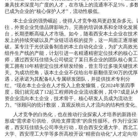
兼具技术深度与广度的人才，在市场上的流通率不足5%，多
已成为企业的“核心保护人才”，流动性极低。
本土企业的强势崛起，使得人才竞争格局更趋复杂多元。
往，外资企业凭借品牌影响力、完善的培训体系和全球化发展
台，长期垄断高端人才市场。如今，随着西安本土企业在技术
发上的持续突破以及产业链话语权的提升，这一局面正逐渐被
破。某专注于光伏设备制造的本土自动化企业，为扩大高效光
组件生产线的产能，计划引进一名精通精密定位技术的核心工
师，通过西安珏佳猎头公司锁定了某日系企业的团队核心黄工
黄工拥有10年精密定位技术研发经验，曾主导过多项关键技术
关。为成功挖角，该本土企业不仅给出年薪翻倍至90万的优厚
遇，还承诺为其配备8人专属研发团队，并提供技术专利分
红。“现在本土企业在人才投入上愈发慷慨，仅2024年第四季
度，我们就完成了12起工程师跨企业流动案例，其中7成是从
资企业流向本土企业，技术骨干、核心研发人员成为流动主
力。”张顾问的统计数据，直观反映出人才流向的结构性变化
人才竞争的白热化，也在推动行业探索人才培养的新路径
形成“需求牵引供给、供给支撑需求”的良性循环。作为行业深
者，西安珏佳猎头公司率先行动，联合西安交通大学、西北工
大学、西安理工大学等多所高校开设“精密自动化”人才定向培