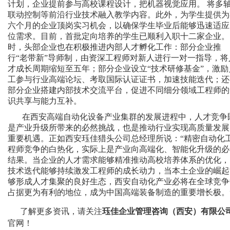
计划，企业提前参与高校课程设计，把机器视觉应用。 将多
联动控制等前沿行业技术融入教学内容。此外，为学生提供为
六个月的企业顶岗实习机会，以确保学生毕业后能够迅速适应
位需求。目前，首批定向培养的学生已顺利入职十二家企业。
时，头部企业也在积极推进内部人才孵化工作：部分企业推
行“老带新”导师制，由资深工程师对新人进行一对一指导，将
才成长周期缩短至五年；部分企业设立“技术研修基金”，激励
工参与行业高端论坛、考取国际认证证书，加速技能迭代；还
部分企业搭建内部技术交流平台，促进不同细分领域工程师的
识共享与能力互补。
在西安高端自动化设备产业集群的发展进程中，人才竞争
是产业升级所带来的必然挑战，也是推动行业实现高质量发展
重要机遇。正如西安珏佳猎头公司总经理所说：“精密自动化
程师竞争的白热化，实际上是产业向高端化、智能化升级的必
结果。当企业的人才需求能够精准推动高校培养体系的优化，
技术迭代能够持续激发工程师的成长动力，当本土企业的崛起
够形成人才集聚的良好生态，西安自动化产业必将在全球竞争
占据更为有利的地位，成为中国高端装备制造的重要增长极。
了解更多资讯，请关注
珏佳企业管理咨询（西安）有限公
官网！