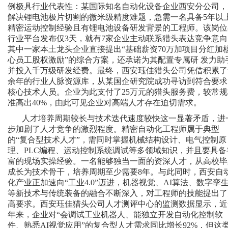
例极具行业代表性：某国际知名自动化设备企业西安分公司，
解决锂电池极片切割的微米级精度难题，急需一名具备5年以
精密运动控制经验且有锂电池设备研发背景的工程师。该岗位
行业平台发布仅3天，就有7家企业主动联系猎头表达竞争意向
其中一家本土龙头企业直接提出“基础薪资70万加项目分红加
心员工股权激励”的综合方案，还承诺为其配置专属研 发力助
并投入千万级研发经费。最终，西安珏佳猎头公司凭借积累了
余年的行业人脉资源库，从某国企研究院成功寻访到符合要求
核心技术人员。企业为此支付了25万元的猎头服务费，较常规
准高出40%，由此可见企业对高端人才存在迫切需求。
人才培养周期较长与技术迭代速度较快这一显著矛盾，进
步加剧了人才竞争的激烈程度。精密自动化工程师属于典型
的“复合型技术人才”，需同时掌握机械结构设计、电气控制原
理、PLC编程、运动控制系统调试等多领域知识，并且要具备
富的现场实操经验。一名能够独当一面的资深人才，从高校毕
成长为技术骨干，培养周期至少需要8年。与此同时，西安自
化产业正加速向“工业4.0”迈进，机器视觉、AI算法、数字孪
等新技术与传统装备的融合不断深入，对工程师的技能提出了
高要求。西安珏佳猎头公司人才测评中心的监测数据显示，近
年来，企业对“会调试工业机器人、能独立开发自动化控制软
件、熟悉AI视觉应用”的复合型人才需求同比增长92%，但这