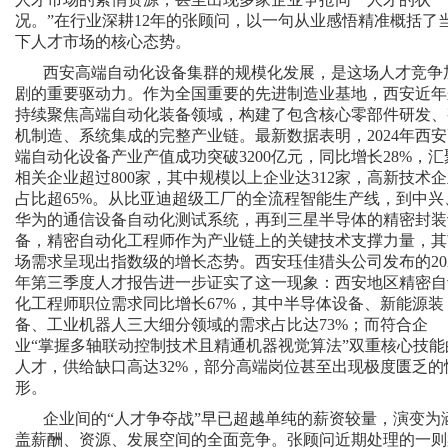
况。”在行业深耕12年的张顾问，以一句从业感悟精准概括了
下人才市场的核心态势。
西安高端自动化设备集群的规模化发展，是这场人才竞争
剧的重要驱动力。作为全国重要的先进制造业基地，西安近年
持续聚焦高端自动化装备领域，构建了包含核心零部件研发、
机制造、系统集成的完整产业链。最新数据表明，2024年西
端自动化设备产业产值成功突破3200亿元，同比增长28%，汇
相关企业超过800家，其中规模以上企业达312家，高新技术
占比超65%。从比亚迪超级工厂的全流程智能生产线，到中兴
华为的通信设备自动化测试系统，再到三星半导体的精密封装
备，精密自动化工程师作为产业链上的关键技术支撑力量，其
场需求呈现出指数级的增长态势。西安珏佳猎头公司发布的20
年第三季度人才报告进一步证实了这一现象：西安地区精密自
化工程师职位需求同比增长67%，其中半导体设备、新能源装
备、工业机器人三大细分领域的需求占比达73%；而符合企
业“掌握多轴联动控制技术且精通机器视觉算法”双重核心技能
人才，供给缺口高达32%，部分高端岗位甚至出现极度匮乏的
形。
企业间的“人才争夺战”早已超越单纯的薪资较量，演变为
盖薪酬、资源、发展空间的全面竞争。张顾问近期处理的一则